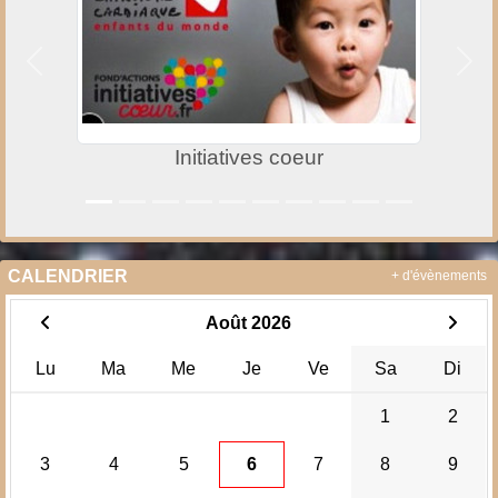
Précedent
Suiv
Initiatives coeur
CALENDRIER
+ d'évènements
Août 2026
Lu
Ma
Me
Je
Ve
Sa
Di
1
2
3
4
5
6
7
8
9