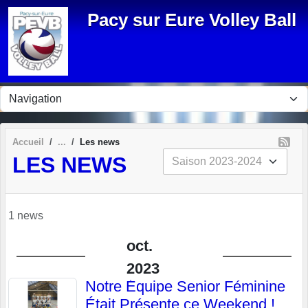
Panneau de gestion des cookies
Pacy sur Eure Volley Ball
Accueil
Les news
LES NEWS
1 news
oct.
2023
Notre Équipe Senior Féminine
Était Présente ce Weekend !