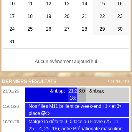
10
11
12
13
14
15
16
17
18
19
20
21
22
23
24
25
26
27
28
29
30
31
Aucun évènement aujourd'hui
DERNIERS RÉSULTATS
+ de résultats
&nbsp;
21:25;
3:0
&nbsp;
23/01/26
18:
Nos filles M11 brillent ce week-end : 1ʳᵉ et 3ᵉ
11/01/26
place 🏐🥳
Malgré la défaite 3–0 face au Havre (25–11,
10/01/26
25–14, 25–18), notre Prénationale masculine