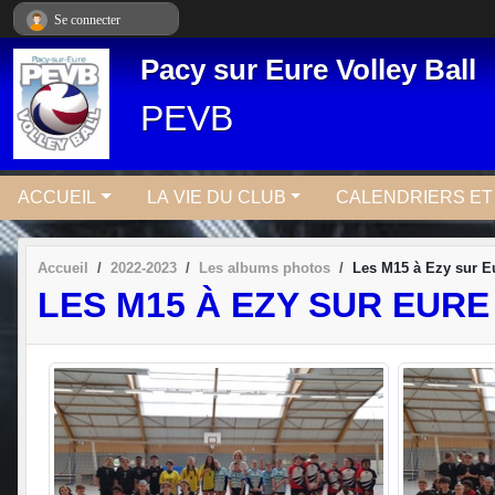
Panneau de gestion des cookies
Se connecter
Pacy sur Eure Volley Ball
PEVB
ACCUEIL
LA VIE DU CLUB
CALENDRIERS E
Accueil
2022-2023
Les albums photos
Les M15 à Ezy sur Eu
LES M15 À EZY SUR EURE 