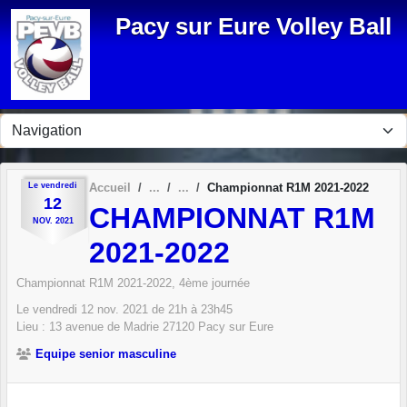
Panneau de gestion des cookies
Pacy sur Eure Volley Ball
Le
vendredi
Accueil
Championnat R1M 2021-2022
12
CHAMPIONNAT R1M
NOV.
2021
2021-2022
Championnat R1M 2021-2022, 4ème journée
Le
vendredi
12
nov.
2021
de 21h à 23h45
Lieu :
13 avenue de Madrie
27120
Pacy sur Eure
Equipe senior masculine