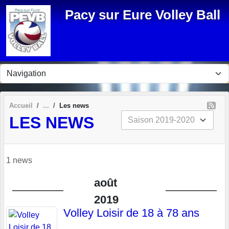
Panneau de gestion des cookies
Pacy sur Eure Volley Ball
Accueil
Les news
LES NEWS
1 news
août
2019
Volley Loisir de 18 à 78 ans