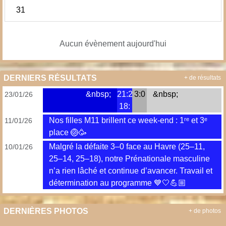
31
Aucun évènement aujourd'hui
DERNIERS RÉSULTATS
+ de résultats
&nbsp;
21:25;
3:0
&nbsp;
23/01/26
18:
Nos filles M11 brillent ce week-end : 1ʳᵉ et 3ᵉ
11/01/26
place 🏐🥳
Malgré la défaite 3–0 face au Havre (25–11,
10/01/26
25–14, 25–18), notre Prénationale masculine
n’a rien lâché et continue d’avancer. Travail et
détermination au programme 💙🤍💪🏼
DERNIÈRES PHOTOS
+ de photos