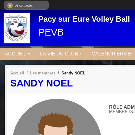
Panneau de gestion des cookies
Se connecter
Pacy sur Eure Volley Ball
PEVB
ACCUEIL
LA VIE DU CLUB
CALENDRIERS E
Accueil
Les membres
Sandy NOEL
SANDY NOEL
RÔLE ADMI
MEMBRE DU